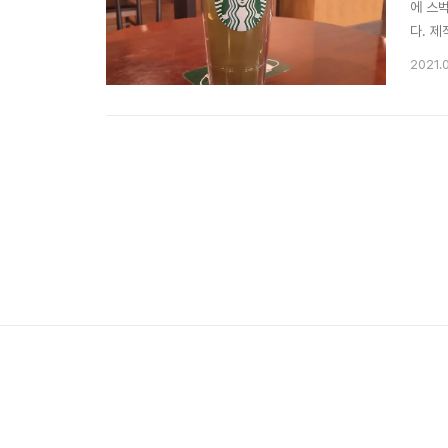
에 스
다. 
한 이
2021.
난다. 