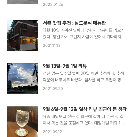
갔었다. 자리는 1층으로 무대가 정말 잘보이는 위
번호 및 이메일 입력후 결제 왼쪽 오페라글라스 대
2022.01.26
치이다. 하지만 혹시 몰라서 오페라글라스도 인터
여 안내 '자세히 보기' 클릭 선택하고 싶은 유형의
넷으로 예약을 해서 빌려놨다. 오페라 글라스는 샤
오페라글라스 확인 및 지킬앤하이드 대여권 구매
롯데시어터 홈페이지에서 예약해서 미리 결제하고
서촌 맛집 추천 : 남도분식 메뉴판
홈페이지 하단의 이용안내 확인하기 팝업창으로
현장에서 신분증을 드리면 오페라 글라스를 확인
뜨는 예약 안내 문구 확인 하..
11월 10일 추워진 날씨에 맞춰서 떡볶이를 먹으러
해라고 알려주시 대여 해주신다. 14시 공연시작이
갔다. 평일 가서 그런지 사람이 없어서 기다리지
고, 공연시간은 중간 쉬는 시간 포함 총 2시 50분
않고 들어갈 수 있었다.
2021.11.13
이다. 오페라 글라스 반납은 관람 끝나면 바로 해
야한다. 오늘의 주 캐릭터를 맡으신 배우분들! 실
제로는 그렇게 파랗지 않은데 사진상에는 엄청 파
9월 13일-9월 1일 리뷰
랗게 나왔다. 관람석 올라가는 중간 에스컬레이터
모니터에 안내사항들 과 홍보 영상이 나온다. 다른
정신 없는 일주일 벌써 20일 이면 추석이다. 추석
뮤지컬 팜플렛도 전시되어있다. 23일 관..
덕분에 너무너무 바빴다. 입사를 하고 두번째 명절
인데 상사분이 지난 명절과는 다를 것이라고 했는
2021.09.20
데, 정말 다르다 아는 것이 늘어난 만큼 내가 해야
하고 할 수 있는 것이 많았다. 그리고 위의 상사분
이 다른팀에 업무 지원을 나가서 그분의 일까지 내
9월 6일-9월 12일 일상 리뷰 최근에 든 생각
가 해야하는 일이 발생 했다. 그리고 원래 업체에
요즘 배워보고 싶은 것 최근에 살이 너무 찐 것 같
서 오기로 예정 되어있지 않은 물건들이 들어오는
아서 먹는 것을 조절하고 있다. 매일매일 거의 1달
바람에 일이 더욱 늘어났다. 그래서 원래 매주 야
가까이 야근을 했지만 퇴근하면 스탭퍼 10분을 하
근을 했지만 2시간이나 더 늦게 퇴근을 하였고 목
2021.09.12
고 약간의 근력운동을 한다. 집에서 운동을 하면서