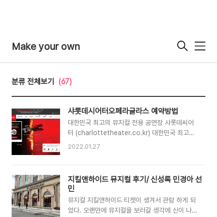
Make your own
메
뉴
분류 전체보기
(67)
샤롯데시어터오페라글라스 예약방법
대한민국 최고의 뮤지컬 전용 공연장 샤롯데씨어
터 (charlottetheater.co.kr) 대한민국 최고의
뮤지컬 전용 공연장 샤롯데씨어터
2022.01.27
www.charlottetheater.co.kr 샤롯데시어터
홈페이지 접속 홈페이지 화면 팝업창 오페라글라
스 예약 '자세히 보기'클릭 지킬앤하이드 대여권
지킬앤하이드 뮤지컬 후기/ 신성록 민경아 선
구매 클릭 팝업창에 뜨는 안내문구 확인 뮤지컬 관
민
람일자 클릭 관람시간 및 고가형(프리미엄),일반형
뮤지컬 지킬앤하이드 티켓이 생겨서 관람 하게 되
(스탠다드) 예약 가능 개수 확인 고가형 혹은 일반
었다. 오랜만에 뮤지컬을 보러갈 생각에 신이 나서
형 클릭 필요한 개수 클릭 예약 수량 클릭 휴대폰