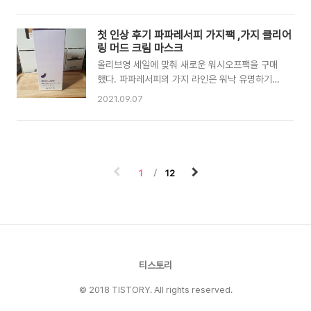
요일에는 12시가 넘어서 퇴근을 해서 회사 카드로
운동 영상들을 보면서 운동을 더 배워보고 싶다는
택시를 타고 갔다. 원래 주말이 되면 자기 싫었지
생각이 들었다. pt를 배우면 재미있다고 하던데,
만 야근을 해서 눈뜨면 회사가고 눈감을 시간 되면
첫 인상 후기 파파레서피 가지팩 ,가지 클리어
배워보고 싶다. 샹치를 보고 나서 시무 리우의 인
다시 들어오고 해서 집에 있는 시간은 현저히 적어
링 머드 크림 마스크
스타그램을 구경을 했는데, 아크로 바틱을 좋아하
졌다. 그래서 인지 주말내내..
올리브영 세일에 맞춰 새로운 워시오프팩을 구매
는 것 같다. 자신이 하는 짧은 영상들을 올리는 것
했다. 파파레서피의 가지 라인은 워낙 유명하기도
을 보고 재미있어서 배우고 싶다. 외국의 리듬체조
해서 궁금중 반으로 구매 했다. 외관은 튜브형으로
선수들이 갈라쇼를 준비를 하면 항상 인스타그램
2021.09.07
가지 색상을 닮은 보라색이지만 연한 보라색이다.
에 긴 천 2개를 잡고 연습을 하는 모습을 보았는
내용물 색상은 진한 팥죽색이다. 수분감이 가득해
데, 그것이 에어리얼 실크 라는 운동이라는 것을
보인다. 살짝 멀리서 보면 알갱이 같은 것이 콕콕
최근에 처음 알았다. 친구가 탈잉에서 이색 운동을
박혀 있다. 살짝 가까이서 보면 빨간 원으로 그려
구경을 하다가 해보자고 6월부..
진 곳에 옥수수 알갱이 같이 것이 보인다. 로션 같
1
12
이 부드럽게 펴발리면서 수분감이 느껴진다. 옥수
수 알갱이 같은 것이 피부에 자극을 준다거나 하는
느낌은 없다. 알갱이가 말랑말랑해서 씻어 낼때도
펴바를때도 거슬리지 안았다. 사용법 세안 후 눈
가, 입가를 제외한 얼국 전체에 펴바른다. 10-15
분 후에 미온수로 부드럽게 롤링하며 씻어낸다. 워
티스토리
시오프팩은 굳으면서 피부가 건조..
© 2018 TISTORY. All rights reserved.