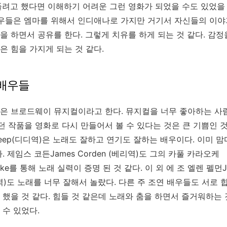
풀려고 했다면 이해하기 어려운 그런 영화가 되었을 수도 있었을
우들은 엠마를 위해서 인디애나로 가지만 거기서 자신들의 이야
을 하면서 공유를 한다
.
그렇게 치유를 하게 되는 것 같다
.
감정
은 힘을 가지게 되는 것 같다
.
 배우들
작은 브로드웨이 뮤지컬이라고 한다. 뮤지컬을 너무 좋아하는 사
 작품을 영화로 다시 만들어서 볼 수 있다는 것은 큰 기쁨인 것
eep
(
디디역
)
은 노래도 잘하고 연기도 잘하는 배우이다
.
이미 맘
다
.
제임스 코든James Corden
(
베리역
)
도 그의 카풀 카라오케
araoke를 통해 노래 실력이 증명 된 것 같다
.
이 외 에 조 엘렌 펠먼Jo
역
)
도 노래를 너무 잘해서 놀랐다
.
다른 주 조연 배우들도 서로 
 했을 것 같다
.
힘들 것 같은데 노래와 춤을 하면서 즐거워하는 
 수 있었다
.