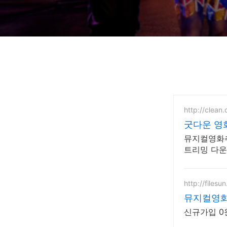
http://clean
굿다운 영
뮤지컬영화추
트리밍 다
http://filesun
뮤지컬영화 
신규가입 0