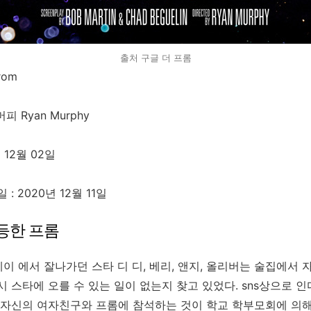
출처 구글 더 프롬
rom
머피
Ryan Murphy
 12월 02일
: 2020년 12월 11일
등한 프롬
웨이 에서 잘나가던 스타 디 디
,
베리
,
앤지
,
올리버는 술집에서 
 스타에 오를 수 있는 일이 없는지 찾고 있었다
. sns
상으로 인
 자신의 여자친구와 프롬에 참석하는 것이 학교 학부모회에 의해