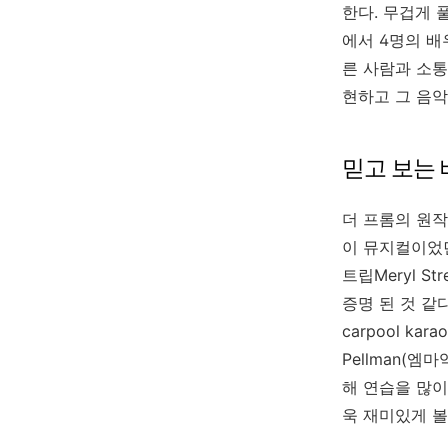
한다
.
무겁게 
에서
4
명의 배
른 사람과 소통
현하고 그 음악
믿고 보는
더 프롬의 원
이 뮤지컬이었던
트립Meryl Str
증명 된 것 같
carpool k
Pellman
(
엠마
해 연습을 많이
욱 재미있게 볼