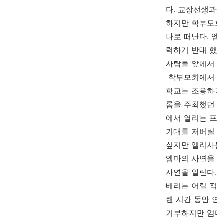
다
.
교장선생과
하지만 학부모
나로 떠난다
.
력하게 반대 했
사람들 앞에서
학부모회에서 
학교는 조용하
롬을 주최했던
에서 열리는 프
기대를 저버릴
싶지만 앨리사
엠마의 사연을
사연을 알린다
베리는 어릴 적
랜 시간 동안 
거부하지만 엄