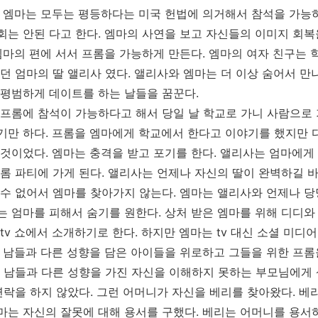
 엠마는 모두는 평등하다는 미국 헌법에 의거해서 참석을 가능
회는 안된 다고 한다
.
엠마의 사연을 보고 자신들의 이미지 회복
엠마의 편에 서서 프롬을 가능하게 만든다
.
엠마의 여자 친구는 
던 엄마의 딸 앨리사 였다
.
앨리사와 엠마는 더 이상 숨어서 만
 평범하게 데이트를 하는 날들을 꿈꾼다
.
프롬에 참석이 가능하다고 해서 당일 날 학교로 가니 사람으로 
기만 하다
.
프롬을 엠마에게 학교에서 한다고 이야기를 했지만 
 것이었다
.
엠마는 충격을 받고 포기를 한다
.
앨리사는 엄마에게 
롬 파티에 가게 된다
.
앨리사는 언제나 자신의 딸이 완벽하길 
 수 없어서 엠마를 찾아가지 않는다
.
엠마는 앨리사와 언제나 당
는 엄마를 피해서 숨기를 원한다
.
상처 받은 엠마를 위해 디디와
tv
쇼에서 소개하기로 한다
.
하지만 엠마는
tv
대신 소셜 미디어
.
남들과 다른 성향을 담은 아이들을 위로하고 그들을 위한 프롬
 남들과 다른 성향을 가진 자신을 이해하지 못하는 부모님에게 
연락을 하지 않았다
.
그런 어머니가 자신을 베리를 찾아왔다
.
베
마는 자신의 잘못에 대해 용서를 구했다
.
베리는 어머니를 용서